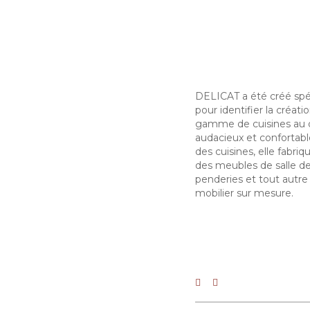
Skip
Skip
links
to
content
DELICAT a été créé sp
pour identifier la créati
gamme de cuisines au 
audacieux et confortabl
des cuisines, elle fabr
des meubles de salle de
penderies et tout autre
mobilier sur mesure.