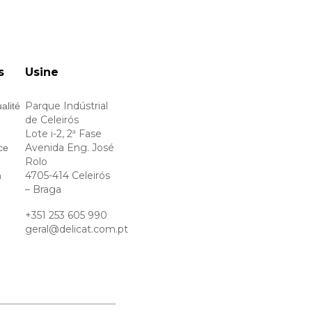
s
Usine
Parque Indústrial
alité
de Celeirós
Lote i-2, 2ª Fase
Avenida Eng. José
ce
Rolo
4705-414 Celeirós
n
– Braga
+351 253 605 990
geral@delicat.com.pt