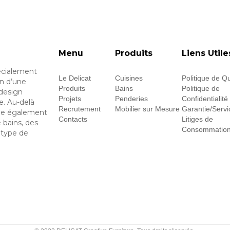
Menu
Produits
Liens Utile
écialement
Le Delicat
Cuisines
Politique de Qu
on d’une
Produits
Bains
Politique de
design
Projets
Penderies
Confidentialité
e. Au-delà
Recrutement
Mobilier sur Mesure
Garantie/Servi
ique également
Contacts
Litiges de
 bains, des
Consommatio
 type de