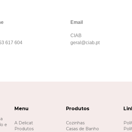
ne
Email
CIAB
53 617 604
geral@ciab.pt
Menu
Produtos
Lin
 a
A Delicat
Cozinhas
Polí
do e
Produtos
Casas de Banho
Polí