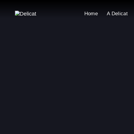
Skip
Skip
links
to
Home
A Delicat
content