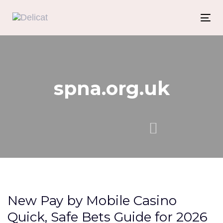
Skip
Skip
links
to
Tog
content
nav
spna.org.uk
Category Archive Subtitle
New Pay by Mobile Casino
Quick, Safe Bets Guide for 2026